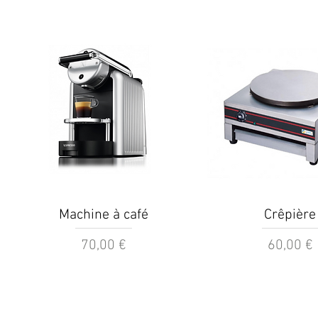
Aperçu rapide
Aperçu rapi
Machine à café
Crêpière
Prix
Prix
70,00 €
60,00 €