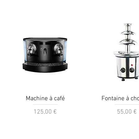
Aperçu rapide
Aperçu rapi
Machine à café
Fontaine à cho
Prix
Prix
125,00 €
55,00 €