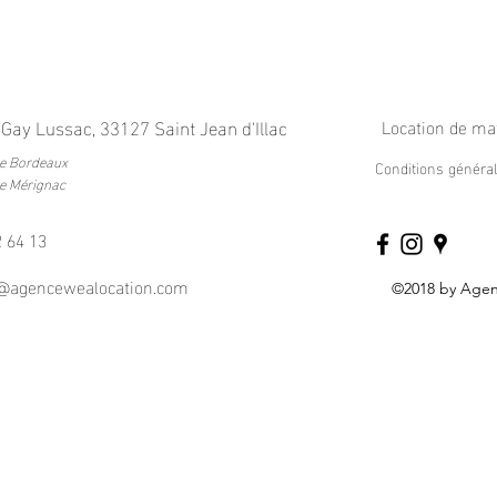
 Gay Lussac,
33127 Saint Jean d'Illac
Location de ma
de Bordeaux
Conditions généra
de Mérignac
2 64 13
t@agencewealocation.com
©2018 by Age