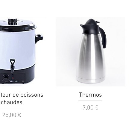
perçu rapide
Aperçu rapide
uteur de boissons
Thermos
chaudes
Prix
7,00 €
Prix
25,00 €