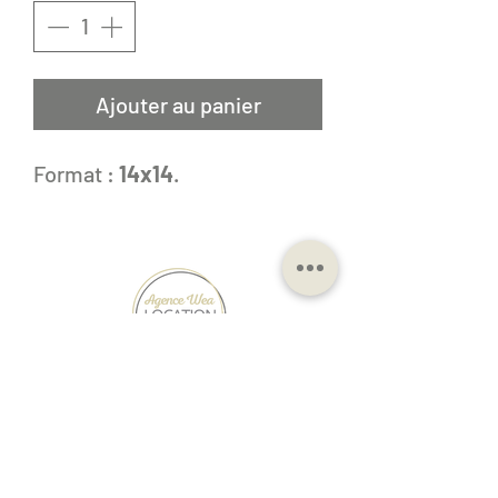
Ajouter au panier
Format :
14x14
.
25 rue Gay Lussac,
33127 Saint
Jean d'Illac