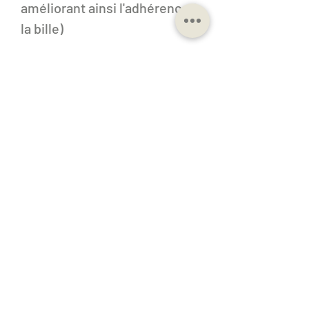
améliorant ainsi l'adhérence à
la bille)
25 rue Gay Lussac,
33127 Saint
Jean d'Illac
25 min de Bordeaux
15 min de Mérignac
06 76 72 64 13
contact@agencewealocation.com