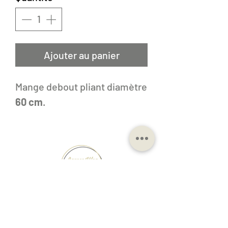
Ajouter au panier
Mange debout pliant diamètre
60 cm
.
25 rue Gay Lussac,
33127 Saint