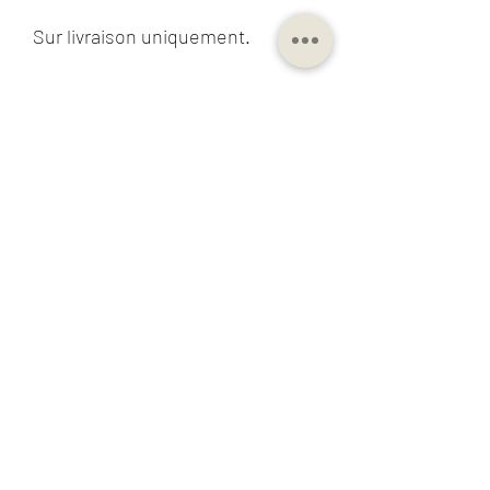
Sur livraison uniquement.
25 rue Gay Lussac,
33127 Saint
Jean d'Illac
25 min de Bordeaux
15 min de Mérignac
06 76 72 64 13
contact@agencewealocation.com